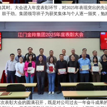
时。大会进入年度表彰环节，对2025年表现突出的先
、鼓干劲。集团领导班子为获奖集体与个人逐一颁奖，勉
表彰大会的圆满召开，既是对公司过去一年奋斗成果的