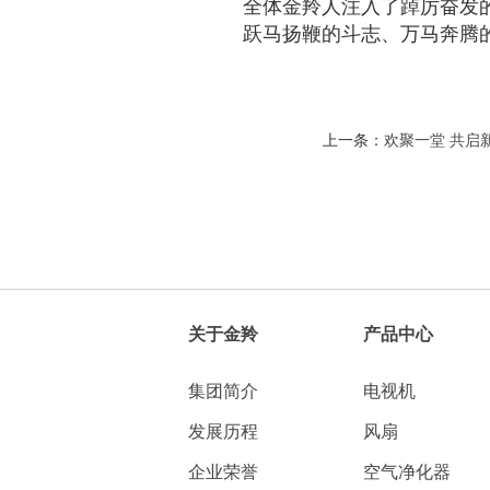
全体金羚人注入了踔厉奋发
跃马扬鞭的斗志、万马奔腾
上一条：
欢聚一堂 共启新
关于金羚
产品中心
集团简介
电视机
发展历程
风扇
企业荣誉
空气净化器