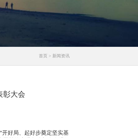
首页
> 新闻资讯
表彰大会
”开好局、起好步奠定坚实基