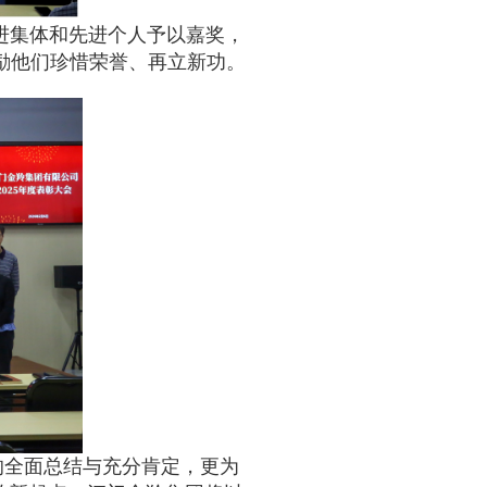
进集体和先进个人予以嘉奖，
励他们珍惜荣誉、再立新功。
全面总结与充分肯定，更为