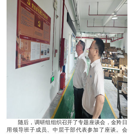
随后，调研组组织召开了专题座谈会，金羚日
用领导班子成员、中层干部代表参加了座谈。会