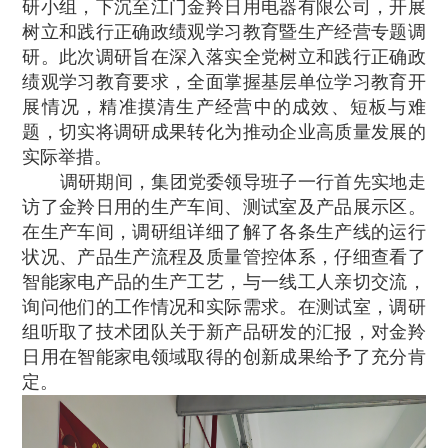
研小组，下沉至江门金羚日用电器有限公司，开展
树立和践行正确政绩观学习教育暨生产经营专题调
研。此次调研旨在深入落实全党树立和践行正确政
绩观学习教育要求，全面掌握基层单位学习教育开
展情况，精准摸清生产经营中的成效、短板与难
题，切实将调研成果转化为推动企业高质量发展的
实际举措。
调研期间，集团党委领导班子一行首先实地走
访了金羚日用的生产车间、测试室及产品展示区。
在生产车间，调研组详细了解了各条生产线的运行
状况、产品生产流程及质量管控体系，仔细查看了
智能家电产品的生产工艺，与一线工人亲切交流，
询问他们的工作情况和实际需求。在测试室，调研
组听取了技术团队关于新产品研发的汇报，对金羚
日用在智能家电领域取得的创新成果给予了充分肯
定。