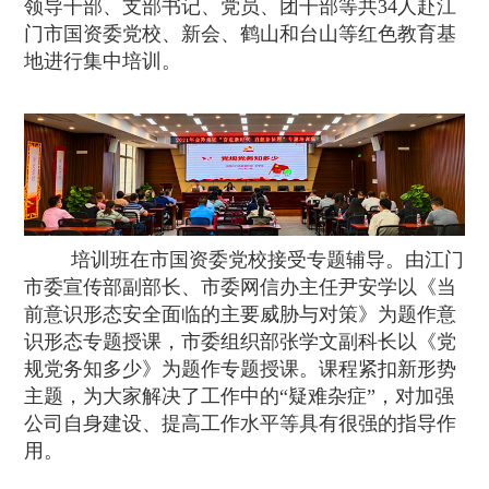
领导干部、支部书记、党员、团干部等共
34
人赴江
门市国资委党校、新会、鹤山和台山等红色教育基
地进行集中培训。
培训班在市国资委党校接受专题辅导。由江门
市委宣传部副部长、市委网信办主任尹安学以《当
前意识形态安全面临的主要威胁与对策》为题作意
识形态专题授课，市委组织部张学文副科长以《党
规党务知多少》为题作专题授课。
课程紧扣新形势
主题，
为大家解决了工作中的
“
疑难杂症
”
，
对加强
公司自身建设、提高工作水平等具有很强的指导作
用。