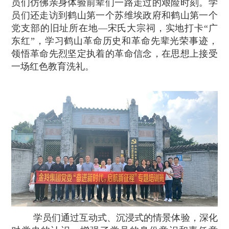
员们仿佛亲身体验前辈们一路走过的艰险时刻。
学
员们还走访到鹤山第一个苏维埃政府和鹤山第一个
党支部的旧址所在地
—
宋氏大宗祠，实地打卡
“
广
东红
”
，学习鹤山革命历史和革命先辈光荣事迹，
领悟革命先烈坚定执着的革命信念，在思想上接受
一场红色教育洗礼。
学员们通过互动式、沉浸式的情景体验，深化