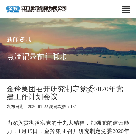
新闻资讯
点滴记录前行脚步
金羚集团召开研究制定党委2020年党
建工作计划会议
发布日期：2020-01-22 浏览次数：
161
为深入贯彻落实党的十九大精神，加强党的建设能
力，
1
月
19日，金羚集团召开研究制定党委2020年