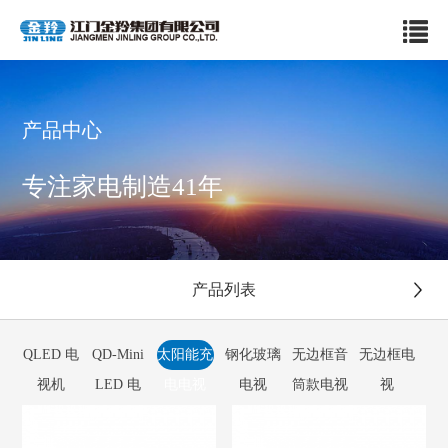
产品中心
专注家电制造41年
产品列表
QLED 电
QD-Mini
太阳能充
钢化玻璃
无边框音
无边框电
视机
LED 电
电电视
电视
筒款电视
视
视