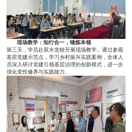
现场教学：知行合一，锤炼本领
第三天，学员赴双水党校开展现场教学。通过参观
基层党建示范点，学习乡村振兴实践案例，全体人
员深入研讨党建引领基层治理的创新模式，进一步
强化党性修养与实践能力。