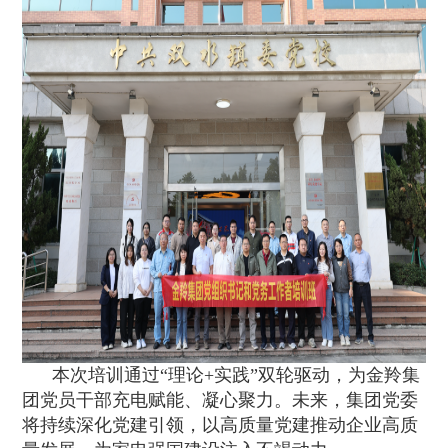
本次培训通过“理论+实践”双轮驱动，为金羚集
团党员干部充电赋能、凝心聚力。未来，集团党委
将持续深化党建引领，以高质量党建推动企业高质